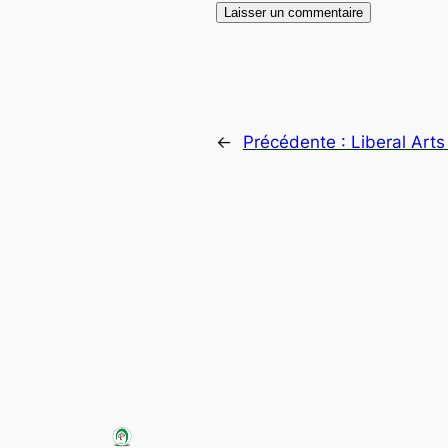
←
Précédente :
Liberal Art