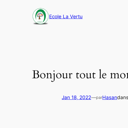
Aller
au
Ecole La Vertu
contenu
Bonjour tout le mo
Jan 18, 2022
—
Hasan
dan
par