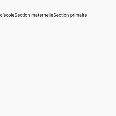
 d’école
Section maternelle
Section primaire