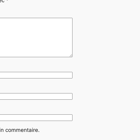
vec
*
ain commentaire.